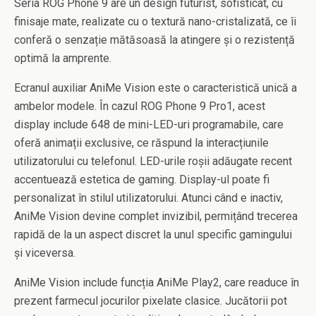
Seria ROG Phone 9 are un design futurist, sofisticat, cu
finisaje mate, realizate cu o textură nano-cristalizată, ce îi
conferă o senzație mătăsoasă la atingere și o rezistență
optimă la amprente.
Ecranul auxiliar AniMe Vision este o caracteristică unică a
ambelor modele. În cazul ROG Phone 9 Pro1, acest
display include 648 de mini-LED-uri programabile, care
oferă animații exclusive, ce răspund la interacțiunile
utilizatorului cu telefonul. LED-urile roșii adăugate recent
accentuează estetica de gaming. Display-ul poate fi
personalizat în stilul utilizatorului. Atunci când e inactiv,
AniMe Vision devine complet invizibil, permițând trecerea
rapidă de la un aspect discret la unul specific gamingului
și viceversa.
AniMe Vision include funcția AniMe Play2, care readuce în
prezent farmecul jocurilor pixelate clasice. Jucătorii pot