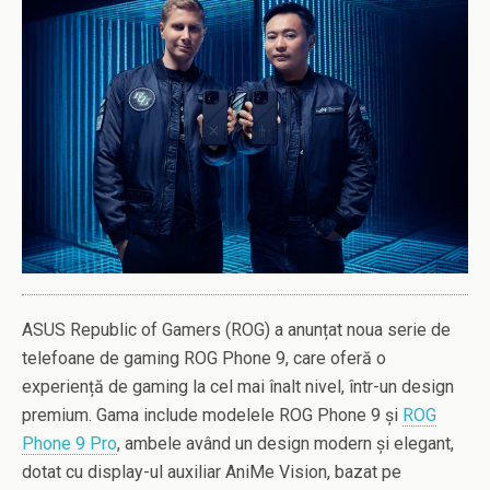
ASUS Republic of Gamers (ROG) a anunțat noua serie de
telefoane de gaming ROG Phone 9, care oferă o
experiență de gaming la cel mai înalt nivel, într-un design
premium. Gama include modelele ROG Phone 9 și
ROG
Phone 9 Pro
, ambele având un design modern și elegant,
dotat cu display-ul auxiliar AniMe Vision, bazat pe