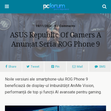
19/11/2024 • No Comments
ASUS Republic Of Gamers A
Anunțat Seria ROG Phone 9
Share
Tweet
Pin
Mail
SMS
Noile versiuni ale smartphone-ului ROG Phone 9
beneficiază de display-ul îmbunătățit AniMe Vision,
performanță de top și funcții AI avansate pentru gaming.