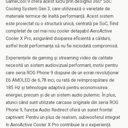
GameCool 9 oferă acest lucru prin designul 360° SoC
Cooling System Gen 3, care utilizează o varietate de
materiale termice de înaltă performanță. Acest sistem
este proiectat cu o structură unică, centrată pe SoC, fiind
completat de cel mai nou cooler detașabil AeroActive
Cooler X Pro, asigurând disiparea eficientă a căldurii,
astfel încât performanța să nu fie niciodată compromisă.
Experiențele de gaming și streaming video de calitate
necesită un sistem audiovizual performant, motiv pentru
care seria ROG Phone 9 dispune de un ecran revoluționar
E6 AMOLED de 6,78 inci, cu rată de reîmprospătare de
185 Hz și tehnologie adaptivă pentru economisirea
energiei, precum și de un sistem audio puternic. În plus,
atunci când sunt utilizate carcase originale din seria ROG
Phone 9, funcția Audio Redirect oferă un sunet frontal
captivant. Pentru un plus de realism, subwooferul integrat
în AeroActive Cooler X Pro contribuie la o experiență