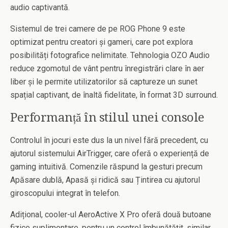
audio captivantă.
Sistemul de trei camere de pe ROG Phone 9 este
optimizat pentru creatori și gameri, care pot explora
posibilități fotografice nelimitate. Tehnologia OZO Audio
reduce zgomotul de vânt pentru înregistrări clare în aer
liber și le permite utilizatorilor să captureze un sunet
spațial captivant, de înaltă fidelitate, în format 3D surround.
Performanță în stilul unei console
Controlul în jocuri este dus la un nivel fără precedent, cu
ajutorul sistemului AirTrigger, care oferă o experiență de
gaming intuitivă. Comenzile răspund la gesturi precum
Apăsare dublă, Apasă și ridică sau Țintirea cu ajutorul
giroscopului integrat în telefon.
Adițional, cooler-ul AeroActive X Pro oferă două butoane
fizice suplimentare, pentru un control îmbunătățit, similar