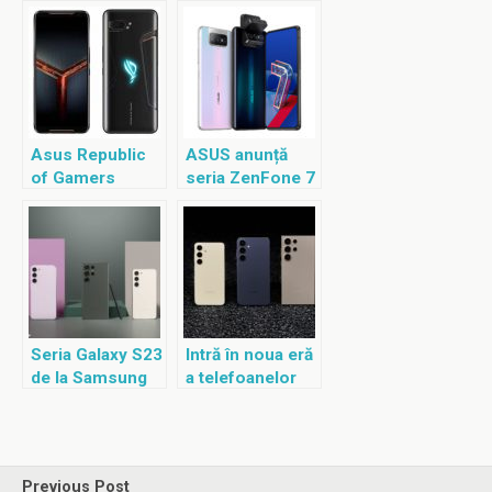
Asus Republic
ASUS anunță
of Gamers
seria ZenFone 7
prezintă ROG
Phone II
Seria Galaxy S23
Intră în noua eră
de la Samsung
a telefoanelor
mobile AI cu
Seria Samsung
Galaxy S24
Previous Post