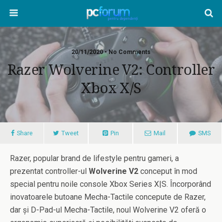
20/11/2020 • No Comments
Razer Wolverine V2: Controller
Xbox X/S
Share
Tweet
Pin
Mail
SMS
Razer, popular brand de lifestyle pentru gameri, a
prezentat controller-ul
Wolverine V2
conceput în mod
special pentru noile console Xbox Series X|S. Încorporând
inovatoarele butoane Mecha-Tactile concepute de Razer,
dar și D-Pad-ul Mecha-Tactile, noul Wolverine V2 oferă o