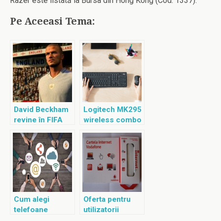
Razer este listată la Bursa din Hong Kong (Cod: 1337).
Pe Aceeasi Tema:
David Beckham
Logitech MK295
revine în FIFA
wireless combo
21
Cum alegi
Oferta pentru
telefoane
utilizatorii
mobile ieftine și
Cartelei Internet