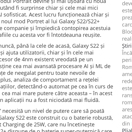
modul Portrait devine și mai ușoară cu noua
deve
utând fi surprinse chiar și cele mai mici
est
I sofisticat. Acest lucru funcționează chiar și
prez
noul mod Portret al lui Galaxy S22/S22+
car
e companie și împiedică contopirea acestuia
Bloc
afiile cu acesta vor fi întotdeauna reușite.
real
muncă, până la cele de acasă, Galaxy S22 și
Știr
ajuta utilizatorii, chiar și în cele mai
Înc
ocesor de 4nm existent vreodată pe un
per
ține cea mai avansată procesare AI și ML de
Româ
e de neegalat pentru toate nevoile de
amer
n plus, analiza de comportament a rețelei
red
țiilor, detectând-o automat pe cea în curs de
este
el, cea mai mare putere către aceasta – în acest
ran
n aplicații nu a fost niciodată mai fluidă.
rom
ares
” necesită un nivel de putere care să poată
ata
Galaxy S22 este construit cu o baterie robustă,
din
st Charging de 25W, care nu încetinește
Pli
22+ dispune de o baterie super-puternică care