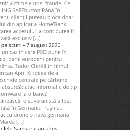
nit victimele unei fraude. Ce
e ING SAFEbutton Până în
ent, clienții puteau bloca doar
dul din aplicația Home’Bank.
area accesului la cont putea fi
izată exclusiv […]
i pe scurt – 7 august 2026
ă un caz în care PSD pune în
icol banii europeni pentru
nia. Tudor Chirilă în filmul
ican April X; ideea de a
eschide centrale pe cărbune
 absurdă; atac informatic de tip
somware la o bancă
ânească; o suveranistă a fost
tată în Germania; rușii au
cat cu drone o navă germană
 Marea […]
abilele Samsung au atins