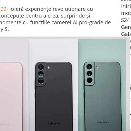
și puternicul
Intr
S22+
oferă experiențe revoluționare cu
g Electronics
Samsung Electronics
Zenfone 10. 
mob
Concepute pentru a crea, surprinde și
ntat astăzi
lansează astăzi
recentă gener
S24
omente cu funcțiile camerei AI pro-grade de
le Galaxy S24
generația a cincea
acestui smar
Gene
y S.
Galaxy S24+ și
de dispozitive
iconic cu ecr
Gala
S24, care
Galaxy pliabile:
5,9 inchi red
Gal
oi experiențe
Galaxy Z Flip5 și
așteptările p
ASU
fonul mobil,
Galaxy Z Fold5.
telefoanele...
Zen
orul Galaxy
Ultima generație a
Ser
telefoanelor pliabile
oferă experiențe...
PAR
Gee
si D
Car
ebo