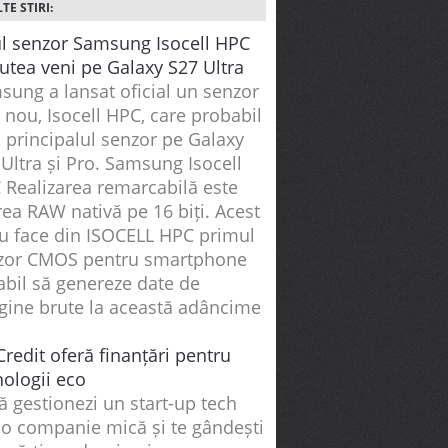
TE STIRI:
l senzor Samsung Isocell HPC
utea veni pe Galaxy S27 Ultra
sung a lansat oficial un senzor
 nou, Isocell HPC, care probabil
i principalul senzor pe Galaxy
Ultra și Pro. Samsung Isocell
 Realizarea remarcabilă este
rea RAW nativă pe 16 biți. Acest
ru face din ISOCELL HPC primul
zor CMOS pentru smartphone
abil să genereze date de
gine brute la această adâncime
redit oferă finanțări pentru
nologii eco
 gestionezi un start-up tech
 o companie mică și te gândești