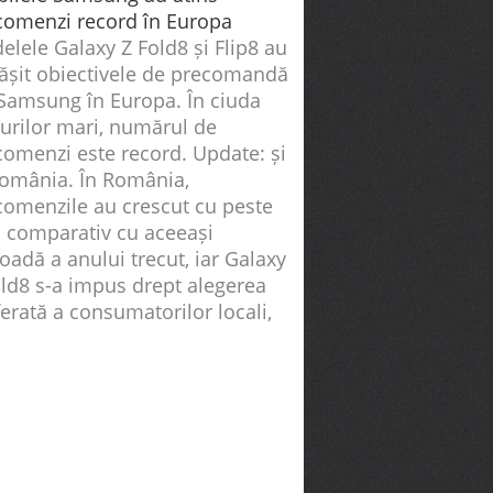
comenzi record în Europa
lele Galaxy Z Fold8 și Flip8 au
ășit obiectivele de precomandă
 Samsung în Europa. În ciuda
țurilor mari, numărul de
comenzi este record. Update: și
România. În România,
comenzile au crescut cu peste
 comparativ cu aceeași
oadă a anului trecut, iar Galaxy
old8 s-a impus drept alegerea
erată a consumatorilor locali,