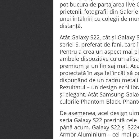
pot bucura de partajarea live
prietenii, fotografii din Galeri
unei întâlniri cu colegii de m
distanță.
Atât Galaxy S22, cât și Galaxy 
seriei S, preferat de fani, car
Pentru a crea un aspect mai el
ambele dispozitive cu un afișaj
premium și un finisaj mat. Ac
proiectată în așa fel încât să 
dispunând de un cadru metalic 
Rezultatul – un design echilib
și elegant. Atât Samsung Galax
culorile Phantom Black, Phant
De asemenea, acel design uimit
seria Galaxy S22 prezintă cel
până acum. Galaxy S22 și S22+
Armor Aluminium – cel mai pu