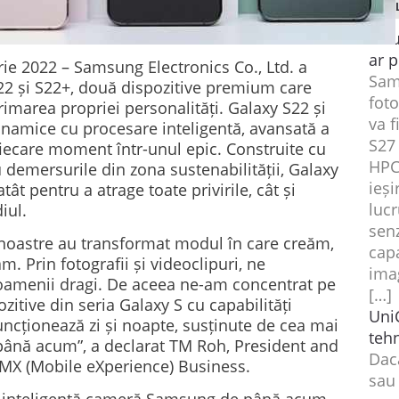
AL
Nou
ar p
ie 2022 – Samsung Electronics Co., Ltd. a
Sam
S22 și S22+, două dispozitive premium care
foto
rimarea propriei personalități. Galaxy S22 și
va f
namice cu procesare inteligentă, avansată a
S27 
iecare moment într-unul epic. Construite cu
HPC
u demersurile din zona sustenabilității, Galaxy
ieși
tât pentru a atrage toate privirile, cât și
luc
iul.
sen
noastre au transformat modul în care creăm,
cap
. Prin fotografii și videoclipuri, ne
ima
amenii dragi. De aceea ne-am concentrat pe
[…]
zitive din seria Galaxy S cu capabilități
UniC
uncționează zi și noapte, susținute de cea mai
teh
ână acum”, a declarat TM Roh, President and
Dacă
MX (Mobile eXperience) Business.
sau