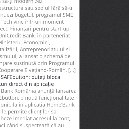
 să-ți modernizezi
astructura sau sediul fără să-ți
enuezi bugetul, programul SME
-Tech vine într-un moment
ect. Finanțări pentru start-up-
UniCredit Bank, în parteneriat
Ministerul Economiei,
talizării, Antreprenoriatului și
ismului, a lansat o schemă de
anțare susținută prin Programul
Cooperare Elvețiano-Român, […]
 SAFEbutton: puteți bloca
uri direct din aplicație
 Bank România anunță lansarea
Ebutton, o nouă funcționalitate
onibilă în aplicația Home’Bank,
 le permite clienților să
heze imediat accesul la cont,
nci când suspectează că au