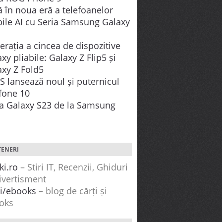
de la Samsung
ă în noua eră a telefoanelor
Cea mai
aduce o experiență
ile AI cu Seria Samsung Galaxy
ație a
premium
tphone
desăvârșită,
rația a cincea de dispozitive
an de
concepută pentru
xy pliabile: Galaxy Z Flip5 și
efinește
astăzi și viitor. Cea
axy Z Fold5
rivind
mai avansată
S lansează noul și puternicul
cameră,
fone 10
performanța fără...
ia Galaxy S23 de la Samsung
TENERI
ki.ro
– Stiri IT, Recenzii, Ghiduri
ivertisment
ti/ebooks
– blog de cărți și
oks