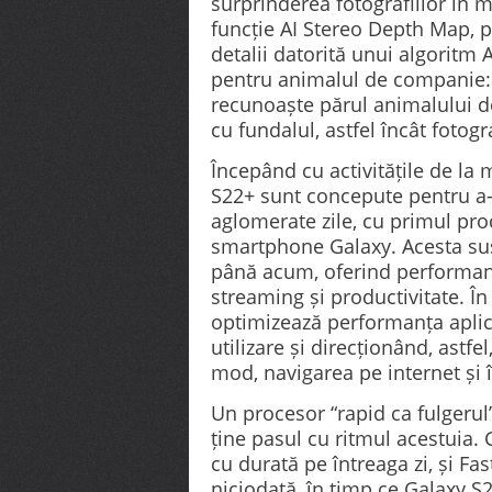
surprinderea fotografiilor în 
funcție AI Stereo Depth Map, p
detalii datorită unui algoritm A
pentru animalul de companie: 
recunoaște părul animalului d
cu fundalul, astfel încât fotogr
Începând cu activitățile de la 
S22+ sunt concepute pentru a-și 
aglomerate zile, cu primul pr
smartphone Galaxy. Acesta sus
până acum, oferind performanț
streaming și productivitate. Î
optimizează performanța aplica
utilizare și direcționând, astf
mod, navigarea pe internet și î
Un procesor “rapid ca fulgerul
ține pasul cu ritmul acestuia. 
cu durată pe întreaga zi, și Fa
niciodată, în timp ce Galaxy S