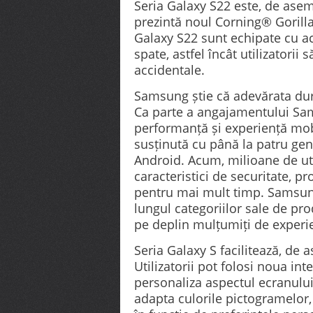
Seria Galaxy S22 este, de ase
prezintă noul Corning® Gorilla
Galaxy S22 sunt echipate cu ace
spate, astfel încât utilizatorii 
accidentale.
Samsung știe că adevărata dura
Ca parte a angajamentului Sams
performanță și experiență mobi
susținută cu până la patru gen
Android. Acum, milioane de uti
caracteristici de securitate, pro
pentru mai mult timp. Samsun
lungul categoriilor sale de pro
pe deplin mulțumiți de experi
Seria Galaxy S facilitează, de
Utilizatorii pot folosi noua inte
personaliza aspectul ecranului 
adapta culorile pictogramelor, 