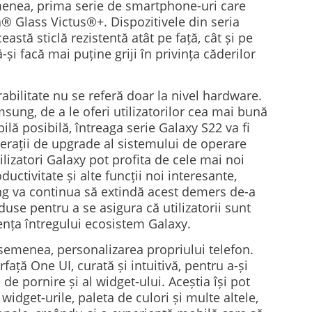
menea, prima serie de smartphone-uri care
® Glass Victus®+. Dispozitivele din seria
astă sticlă rezistentă atât pe față, cât și pe
să-și facă mai puține griji în privința căderilor
bilitate nu se referă doar la nivel hardware.
ung, de a le oferi utilizatorilor cea mai bună
lă posibilă, întreaga serie Galaxy S22 va fi
erații de upgrade al sistemului de operare
lizatori Galaxy pot profita de cele mai noi
ductivitate și alte funcții noi interesante,
g va continua să extindă acest demers de-a
duse pentru a se asigura că utilizatorii sunt
ența întregului ecosistem Galaxy.
 asemenea, personalizarea propriului telefon.
rfață One UI, curată și intuitivă, pentru a-și
de pornire și al widget-ului. Aceștia își pot
widget-urile, paleta de culori și multe altele,