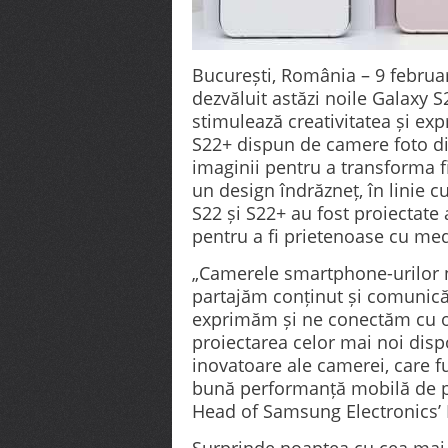
București, România – 9 februar
dezvăluit astăzi noile Galaxy 
stimulează creativitatea și exp
S22+ dispun de camere foto di
imaginii pentru a transforma f
un design îndrăzneț, în linie c
S22 și S22+ au fost proiectate a
pentru a fi prietenoase cu med
„Camerele smartphone-urilor 
partajăm conținut și comunicăm
exprimăm și ne conectăm cu o
proiectarea celor mai noi dispo
inovatoare ale camerei, care f
bună performanță mobilă de p
Head of Samsung Electronics’ 