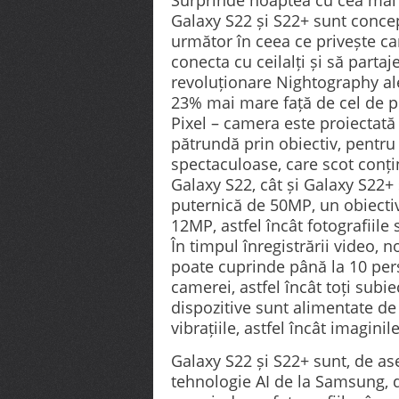
Surprinde noaptea cu cea ma
Galaxy S22 și S22+ sunt concep
următor în ceea ce privește ca
conecta cu ceilalți și să partaj
revoluționare Nightography al
23% mai mare față de cel de p
Pixel – camera este proiectată
pătrundă prin obiectiv, pentru 
spectaculoase, care scot conținu
Galaxy S22, cât și Galaxy S22+
puternică de 50MP, un obiectiv
12MP, astfel încât fotografiile 
În timpul înregistrării video, 
poate cuprinde până la 10 per
camerei, astfel încât toți subi
dispozitive sunt alimentate d
vibrațiile, astfel încât imaginil
Galaxy S22 și S22+ sunt, de a
tehnologie AI de la Samsung, d