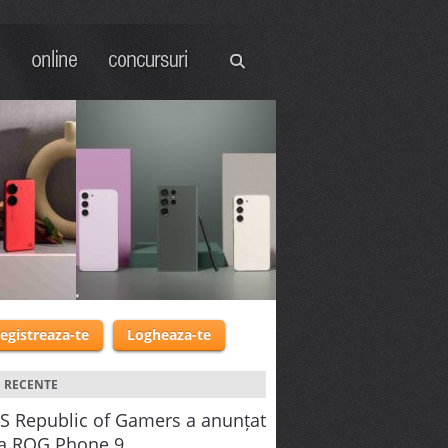
US
GADGET:
Seria
registreaza-te
Logheaza-te
l și
Galaxy S23 de la
Zenfone
Samsung
I RECENTE
S Republic of Gamers a anunțat
Noua serie de
at noul
telefoane Galaxy S23
ia ROG Phone 9