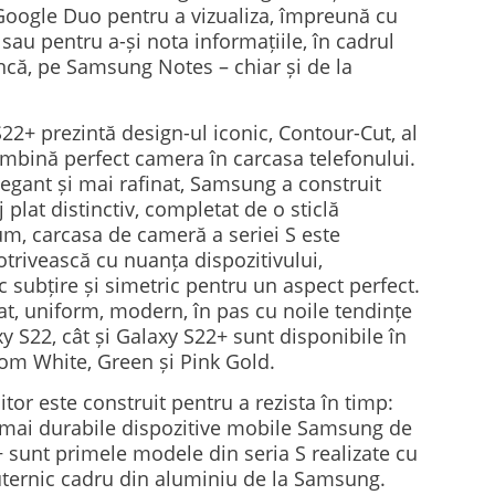
 Google Duo pentru a vizualiza, împreună cu
e sau pentru a-și nota informațiile, în cadrul
uncă, pe Samsung Notes – chiar și de la
S22+ prezintă design-ul iconic, Contour-Cut, al
e îmbină perfect camera în carcasa telefonului.
egant și mai rafinat, Samsung a construit
 plat distinctiv, completat de o sticlă
um, carcasa de cameră a seriei S este
potrivească cu nuanța dispozitivului,
subțire și simetric pentru un aspect perfect.
rat, uniform, modern, în pas cu noile tendințe
y S22, cât și Galaxy S22+ sunt disponibile în
om White, Green și Pink Gold.
or este construit pentru a rezista în timp:
e mai durabile dispozitive mobile Samsung de
 sunt primele modele din seria S realizate cu
ternic cadru din aluminiu de la Samsung.