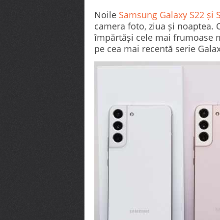
smartphone-ului
Noile
Samsung Galaxy S22 și 
ROG Phone 9
Samsun
camera foto, ziua și noaptea. 
beneficiază de
a preze
împărtăși cele mai frumoase m
display-ul
modele
pe cea mai recentă serie Galax
îmbunătățit AniMe
Ultra, 
Vision, performanță
Galaxy 
de top și funcții AI
oferă n
avansate pentru
pe tele
gaming. ASUS
cu ajut
Republic of
AI....
Gamers...