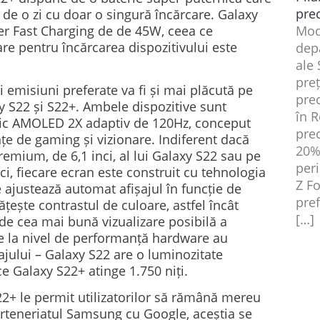
pre
 de o zi cu doar o singură încărcare. Galaxy
r Fast Charging de de 45W, ceea ce
Mode
e pentru încărcarea dispozitivului este
dep
ale
pre
 emisiuni preferate va fi și mai plăcută pe
pre
y S22 și S22+. Ambele dispozitive sunt
în 
ic AMOLED 2X adaptiv de 120Hz, conceput
pre
e de gaming și vizionare. Indiferent dacă
20%
premium, de 6,1 inci, al lui Galaxy S22 sau pe
peri
nci, fiecare ecran este construit cu tehnologia
Z F
 ajustează automat afișajul în funcție de
pref
ește contrastul de culoare, astfel încât
[…]
 de cea mai bună vizualizare posibilă a
ile la nivel de performanță hardware au
ajului – Galaxy S22 are o luminozitate
e Galaxy S22+ atinge 1.750 niți.
2+ le permit utilizatorilor să rămână mereu
parteneriatul Samsung cu Google, aceștia se