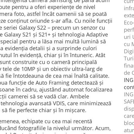
i inteligentă cameră Samsung de până acum
cum
ute pentru a oferi experiențe de nivel
infr
mera foto, astfel încât oamenii să se poată
ext
eze conținut oriunde s-ar afla. Cu noile funcții
Eco
e seriei Galaxy S22 – precum un senzor cu
perf
e Galaxy S21 și S21+ și tehnologia Adaptive
uri 
 special pentru a lăsa mai multă lumină să
cu 
a evidenția detalii și a surprinde culori
Digi
tul în evidență, chiar și în întuneric. Atât
Tur
 sunt construite cu o cameră principală
fin
 tele de 10MP și un obiectiv ultra-larg de
de 
să fie întotdeauna de cea mai înaltă calitate.
ING
noua funcție de Auto Framing detectează și
cont
soane în cadru, ajustând automat focalizarea
ING
ecții camerei să se vadă clar. Ambele
SAF
e tehnologia avansată VDIS, care minimizează
disp
e să fie perfecte chiar și în mișcare.
care
semenea, echipate cu cea mai recentă
bloc
ucând fotografiile la nivelul următor. Acum,
atu