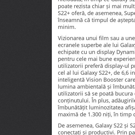
poate rezista chiar și mai mult
S22+ oferă, de asemenea, Supe
înseamnă că timpul de așteptar
minim.
Vizionarea unui film sau a unei
ecranele superbe ale lui Galax
echipate cu un display Dynam
pentru cele mai bune experienț
utilizatorii preferă display-ul 
cel al lui Galaxy S22+, de 6,6 i
inteligentă Vision Booster care
lumina ambientală și îmbunătăț
utilizatorii să se poată bucura
conținutului. În plus, adăugir
îmbunătățit luminozitatea afiș
maximă de 1.300 niți, în timp c
De asemenea, Galaxy S22 și S2
conectați și productivi. Prin 