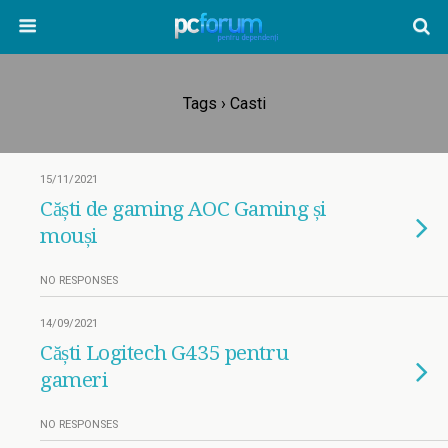
Tags › Casti
15/11/2021
Căști de gaming AOC Gaming și
mouși
NO RESPONSES
14/09/2021
Căști Logitech G435 pentru
gameri
NO RESPONSES