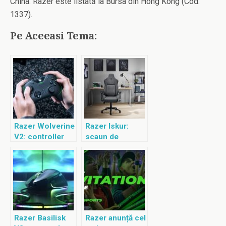
China. Razer este listată la Bursa din Hong Kong (Cod:
1337).
Pe Aceeasi Tema:
Razer Wolverine
Razer Iskur:
V2: controller
scaun de
Xbox X/S
gaming
ergonomic
Razer Basilisk
Razer anunță cel