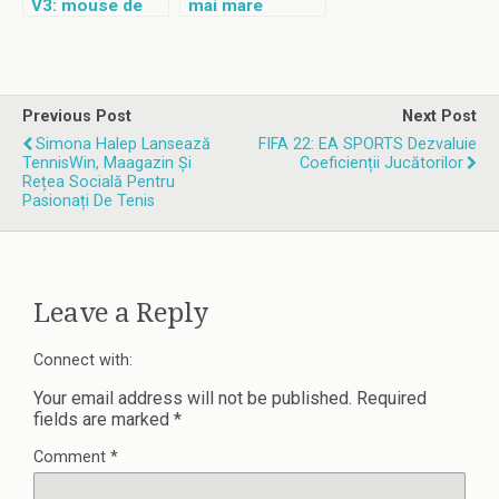
V3: mouse de
mai mare
gaming
eveniment de
personalizabil
esports din
Europa
Previous Post
Next Post
Simona Halep Lansează
FIFA 22: EA SPORTS Dezvaluie
TennisWin, Maagazin Și
Coeficienții Jucătorilor
Rețea Socială Pentru
Pasionați De Tenis
Leave a Reply
Connect with:
Your email address will not be published.
Required
fields are marked
*
Comment
*