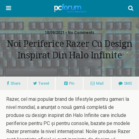
10/09/2021 • No Comments
Noi Periferice Razer Cu Design
Inspirat Din Halo Infinite
Share
Tweet
Pin
Mail
SMS
Razer, cel mai popular brand de lifestyle pentru gameri la
nivel mondial, a anunțat o nouă gamă completă de
produse cu design inspirat din Halo Infinite care include
periferice pentru PC și pentru console, bazate pe modele
Razer premiate la nivel internațional. Noile produse Razer