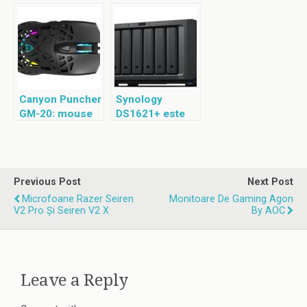
mesh 5G Wi-Fi 6
procesor de 1,2
GHz
Canyon Puncher
Synology
GM-20: mouse
DS1621+ este
de gaming cu
un NAS
butoane
performant cu
programabile
procesor AMD
Ryzen
Previous Post
Next Post
Microfoane Razer Seiren
Monitoare De Gaming Agon
V2 Pro Și Seiren V2 X
By AOC
Leave a Reply