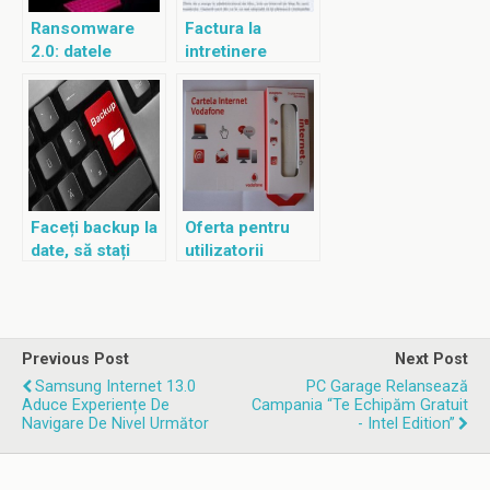
Ransomware
Factura la
2.0: datele
intretinere
personale
platita online!
publicate online
Faceți backup la
Oferta pentru
date, să stați
utilizatorii
liniștiți
Cartelei Internet
Vodafone
Previous Post
Next Post
Samsung Internet 13.0
PC Garage Relansează
Aduce Experiențe De
Campania “Te Echipăm Gratuit
Navigare De Nivel Următor
- Intel Edition”