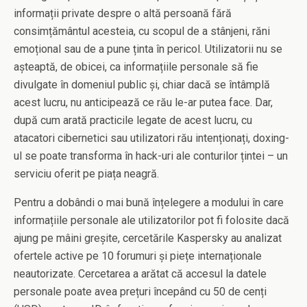
informații private despre o altă persoană fără
consimțământul acesteia, cu scopul de a stânjeni, răni
emoțional sau de a pune ținta în pericol. Utilizatorii nu se
așteaptă, de obicei, ca informațiile personale să fie
divulgate în domeniul public și, chiar dacă se întâmplă
acest lucru, nu anticipează ce rău le-ar putea face. Dar,
după cum arată practicile legate de acest lucru, cu
atacatori cibernetici sau utilizatori rău intenționați, doxing-
ul se poate transforma în hack-uri ale conturilor țintei – un
serviciu oferit pe piața neagră.
Pentru a dobândi o mai bună înțelegere a modului în care
informațiile personale ale utilizatorilor pot fi folosite dacă
ajung pe mâini greșite, cercetările Kaspersky au analizat
ofertele active pe 10 forumuri și piețe internaționale
neautorizate. Cercetarea a arătat că accesul la datele
personale poate avea prețuri începând cu 50 de cenți