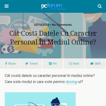
02/12/2020 • No Comments
Cât Costă Datele Cu Caracter
Personal În Mediul Online?
Share
Tweet
Pin
Mail
SMS
Cât costă datele cu caracter personal în mediul online?
Care este modul in care este permis
doxing
-ul?