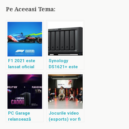
Pe Aceeasi Tema:
F1 2021 este
Synology
lansat oficial
DS1621+ este
un NAS
performant cu
procesor AMD
Ryzen
PC Garage
Jocurile video
relansează
(esports) vor fi
campania “Te
recunoscute