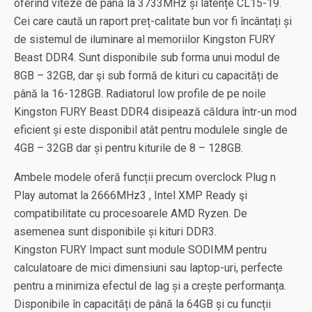
oferind viteze de până la 3733MHz și latențe CL15-19.
Cei care caută un raport preț-calitate bun vor fi încântați și
de sistemul de iluminare al memoriilor Kingston FURY
Beast DDR4. Sunt disponibile sub forma unui modul de
8GB – 32GB, dar şi sub formă de kituri cu capacități de
până la 16-128GB. Radiatorul low profile de pe noile
Kingston FURY Beast DDR4 disipează căldura într-un mod
eficient și este disponibil atât pentru modulele single de
4GB – 32GB dar și pentru kiturile de 8 – 128GB.
Ambele modele oferă funcții precum overclock Plug n
Play automat la 2666MHz3 , Intel XMP Ready şi
compatibilitate cu procesoarele AMD Ryzen. De
asemenea sunt disponibile și kituri DDR3.
Kingston FURY Impact sunt module SODIMM pentru
calculatoare de mici dimensiuni sau laptop-uri, perfecte
pentru a minimiza efectul de lag și a crește performanța.
Disponibile în capacități de până la 64GB și cu funcții