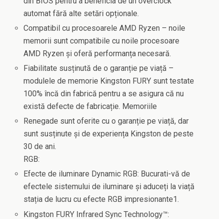
din BIOS pentru a beneficia de un overclock
automat fără alte setări opționale.
Compatibil cu procesoarele AMD Ryzen – noile
memorii sunt compatibile cu noile procesoare
AMD Ryzen și oferă performanța necesară.
Fiabilitate susținută de o garanție pe viață –
modulele de memorie Kingston FURY sunt testate
100% încă din fabrică pentru a se asigura că nu
există defecte de fabricație. Memoriile
Renegade sunt oferite cu o garanție pe viață, dar
sunt susținute și de experiența Kingston de peste
30 de ani.
RGB:
Efecte de iluminare Dynamic RGB: Bucurati-vă de
efectele sistemului de iluminare și aduceți la viață
stația de lucru cu efecte RGB impresionante1.
Kingston FURY Infrared Sync Technology™: