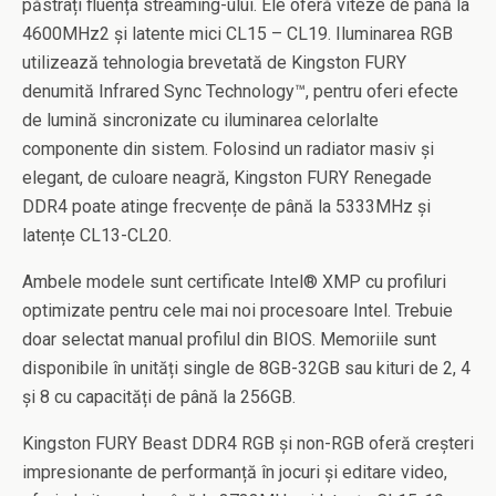
păstrați fluența streaming-ului. Ele oferă viteze de până la
4600MHz2 și latente mici CL15 – CL19. Iluminarea RGB
utilizează tehnologia brevetată de Kingston FURY
denumită Infrared Sync Technology™, pentru oferi efecte
de lumină sincronizate cu iluminarea celorlalte
componente din sistem. Folosind un radiator masiv și
elegant, de culoare neagră, Kingston FURY Renegade
DDR4 poate atinge frecvențe de până la 5333MHz și
latențe CL13-CL20.
Ambele modele sunt certificate Intel® XMP cu profiluri
optimizate pentru cele mai noi procesoare Intel. Trebuie
doar selectat manual profilul din BIOS. Memoriile sunt
disponibile în unități single de 8GB-32GB sau kituri de 2, 4
și 8 cu capacități de până la 256GB.
Kingston FURY Beast DDR4 RGB și non-RGB oferă creșteri
impresionante de performanță în jocuri și editare video,