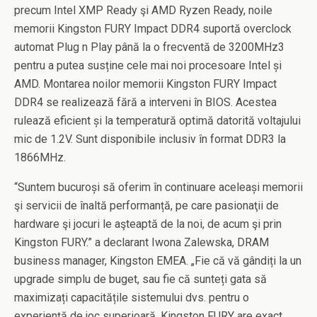
precum Intel XMP Ready şi AMD Ryzen Ready, noile
memorii Kingston FURY Impact DDR4 suportă overclock
automat Plug n Play până la o frecventă de 3200MHz3
pentru a putea susține cele mai noi procesoare Intel și
AMD. Montarea noilor memorii Kingston FURY Impact
DDR4 se realizează fără a interveni în BIOS. Acestea
rulează eficient și la temperatură optimă datorită voltajului
mic de 1.2V. Sunt disponibile inclusiv în format DDR3 la
1866MHz.
“Suntem bucuroși să oferim în continuare aceleași memorii
şi servicii de înaltă performanță, pe care pasionaţii de
hardware şi jocuri le aşteaptă de la noi, de acum şi prin
Kingston FURY.” a declarant Iwona Zalewska, DRAM
business manager, Kingston EMEA. „Fie că vă gândiți la un
upgrade simplu de buget, sau fie că sunteți gata să
maximizați capacitățile sistemului dvs. pentru o
experiență de joc superioară, Kingston FURY are exact