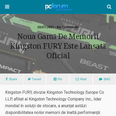
20/07/2021 • No Comments
Noua Gamă De Memorii
Kingston FURY Este Lansată
Oficial
Share
Tweet
Pin
Mail
SMS
Kingston FURY, divizie Kingston Technology Europe Co
LLP, afiliat al Kingston Technology Company Inc., lider
mondial în soluții de stocare, a anunțat astăzi
disponibilitatea noilor memorii de înaltă performanță: