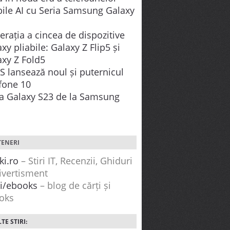
Cea mai
aduce o experiență
ile AI cu Seria Samsung Galaxy
ație a
premium
tphone
desăvârșită,
rația a cincea de dispozitive
an de
concepută pentru
xy pliabile: Galaxy Z Flip5 și
efinește
astăzi și viitor. Cea
axy Z Fold5
rivind
mai avansată
S lansează noul și puternicul
cameră,
fone 10
performanța fără...
ia Galaxy S23 de la Samsung
TENERI
ki.ro
– Stiri IT, Recenzii, Ghiduri
ivertisment
ti/ebooks
– blog de cărți și
oks
TE STIRI: