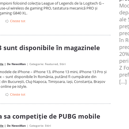
ampioni folosind colecția League of Legends de la Logitech G –
Mode
use-ul wireless de gaming PRO, tastatura mecanică PRO și
dep
gaming G840 XL.
ale
Citeste tot
pre
pre
în 
 sunt disponibile în magazinele
pre
20%
peri
ile
| De
NewsMan
| Categorie:
Featured
,
Stiri
Z F
modele de iPhone – iPhone 13, iPhone 13 mini, iPhone 13 Pro și
pref
 – sunt disponibile în România, putând fi cumpărate din
[…]
 din București, Cluj-Napoca, Timișoara, Iași, Constanța, Brașov
 online pe istyle.
Citeste tot
a sa competiție de PUBG mobile
ile
| De
NewsMan
| Categorie:
Stiri