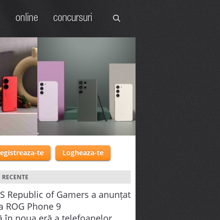
US
GADGET:
Seria
registreaza-te
Logheaza-te
l și
Galaxy S23 de la
Zenfone
Samsung
I RECENTE
S Republic of Gamers a anunțat
Noua serie de
at noul
telefoane Galaxy S23
ia ROG Phone 9
de la Samsung
ă în noua eră a telefoanelor