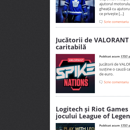
ajutorul motorului
gheață cu ajutorul 
ce privește […]
Scrie comentariu
Jucătorii de VALORANT 
caritabilă
Publicat acum
1757 z
Jucătorii de VALOR
susține o cauză c
de euro.
Scrie comentariu
Logitech și Riot Games 
jocului League of Lege
Publicat acum
1757 z