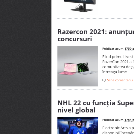
Razercon 2021: anunțur
concursuri
Publicat acum
1750 z
Fiind primul lives
RazerCon 2021 a f
comunitatea de gam
întreaga lume.
Scrie comentariu
NHL 22 cu funcția Super
nivel global
Publicat acum
1754 z
Electronic Arts a
disponibil începân