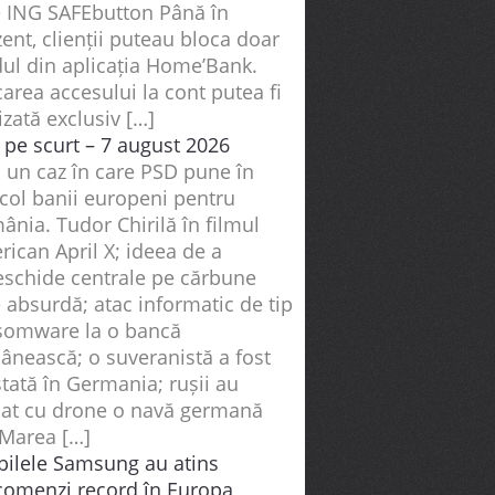
e ING SAFEbutton Până în
ent, clienții puteau bloca doar
dul din aplicația Home’Bank.
area accesului la cont putea fi
izată exclusiv […]
i pe scurt – 7 august 2026
ă un caz în care PSD pune în
icol banii europeni pentru
nia. Tudor Chirilă în filmul
ican April X; ideea de a
eschide centrale pe cărbune
 absurdă; atac informatic de tip
somware la o bancă
ânească; o suveranistă a fost
tată în Germania; rușii au
cat cu drone o navă germană
 Marea […]
abilele Samsung au atins
comenzi record în Europa