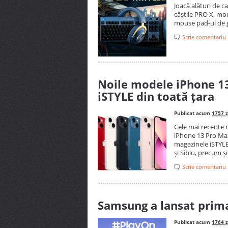
Joacă alături de c
căștile PRO X, mo
mouse pad-ul de 
Scrie comentariu
Noile modele iPhone 13
iSTYLE din toată țara
Publicat acum
1757 z
Cele mai recente 
iPhone 13 Pro Max
magazinele iSTYLE
și Sibiu, precum și
Scrie comentariu
Samsung a lansat prim
Publicat acum
1764 z