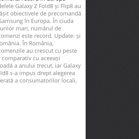
lele Galaxy Z Fold8 și Flip8 au
ășit obiectivele de precomandă
 Samsung în Europa. În ciuda
țurilor mari, numărul de
comenzi este record. Update: și
România. În România,
comenzile au crescut cu peste
 comparativ cu aceeași
oadă a anului trecut, iar Galaxy
old8 s-a impus drept alegerea
erată a consumatorilor locali,