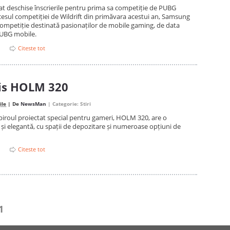
 deschise înscrierile pentru prima sa competiție de PUBG
esul competiției de Wildrift din primăvara acestui an, Samsung
ompetiție destinată pasionaților de mobile gaming, de data
PUBG mobile.
Citeste tot
is HOLM 320
ile
| De
NewsMan
| Categorie:
Stiri
biroul proiectat special pentru gameri, HOLM 320, are o
 și elegantă, cu spații de depozitare și numeroase opțiuni de
Citeste tot
1