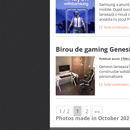
Samsung a anunțat
mobile. După succ
lansează o nouă c
aceasta cu jocul 
Scrie comentariu
Birou de gaming Genes
Publicat acum
1764 z
Genesis lanseaza 
construcție solidă
personalizare.
Scrie comentariu
1 / 2
1
2
»»
Photos made in
October 202