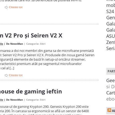
ru afacerile care vor să beneficieze de puterea Wi-Fi 6.
g Electronics
Samsung Electronics
Zenfone 10. 
mob
Citeste tot
ntat astăzi
lansează astăzi
recentă gener
S24
le Galaxy S24
generația a cincea
acestui smar
Gene
Galaxy S24+ și
de dispozitive
iconic cu ecr
Gala
S24, care
Galaxy pliabile:
5,9 inchi red
Gal
oi experiențe
Galaxy Z Flip5 și
așteptările p
 V2 Pro și Seiren V2 X
ASU
fonul mobil,
Galaxy Z Fold5.
telefoanele...
Zen
ile
| De
NewsMan
| Categorie:
Stiri
orul Galaxy
Ultima generație a
Ser
ansarea a doi noi membri din gama sa de microfoane premiată
telefoanelor pliabile
i: Seiren V2 Pro și Seiren V2 X. Produsele din noua gamă Seiren
oferă experiențe...
siguranță elemente de bază în setup-ul oricărui streamer,
aracteristici premium atât pe segmentul microfoanelor
 cel al […]
PAR
Citeste tot
Gee
si D
ouse de gaming ieftin
Car
ebo
ile
| De
NewsMan
| Categorie:
Stiri
mouse-ul de gaming Krypton 290. Genesis Krypton 290 este
AL
ria 200. În carcasa sa ergonomică se află un senzor de 6400