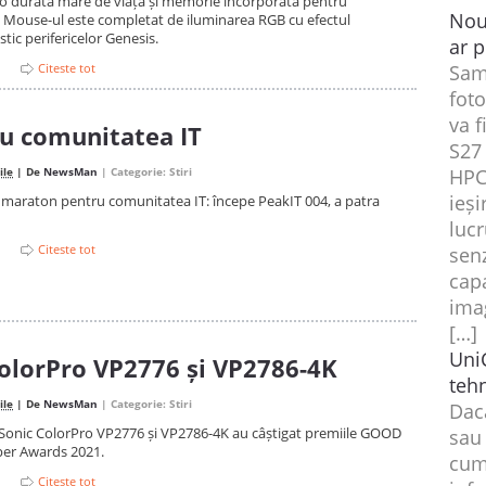
u o durată mare de viață și memorie încorporată pentru
Nou
r. Mouse-ul este completat de iluminarea RGB cu efectul
tic perifericelor Genesis.
ar p
Sam
Citeste tot
foto
va f
u comunitatea IT
S27 
HPC
ile
| De
NewsMan
| Categorie:
Stiri
ieși
, maraton pentru comunitatea IT: începe PeakIT 004, a patra
luc
Citeste tot
sen
cap
ima
[…]
UniC
olorPro VP2776 și VP2786-4K
teh
ile
| De
NewsMan
| Categorie:
Stiri
Dacă
Sonic ColorPro VP2776 și VP2786-4K au câștigat premiile GOOD
sau
per Awards 2021.
cum
Citeste tot