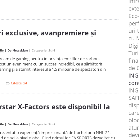
infr
ext
Eco
perf
uri 
i exclusive, avanpremiere și
cu 
Digi
ile
| De
NewsMan
| Categorie:
Stiri
Tur
tream de gaming neutru în privința emisiilor de carbon,
fin
ost un eveniment cu un succes incredibil, ce a sărbătorit
de 
ing și a stârnit interesul a 1,5 milioane de spectatori din
ING
cont
Citeste tot
ING
SAF
disp
star X-Factors este disponibil la
care
bloc
ile
| De
NewsMan
| Categorie:
Stiri
atu
 prezentat o experiență impresionantă de hochei prin NHL 22,
deve
d de azi la nivel global. Fiind primul joc EA SPORTS dezvoltat cu