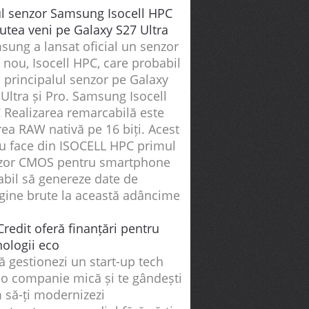
l senzor Samsung Isocell HPC
utea veni pe Galaxy S27 Ultra
sung a lansat oficial un senzor
 nou, Isocell HPC, care probabil
i principalul senzor pe Galaxy
Ultra și Pro. Samsung Isocell
 Realizarea remarcabilă este
rea RAW nativă pe 16 biți. Acest
ru face din ISOCELL HPC primul
zor CMOS pentru smartphone
abil să genereze date de
gine brute la această adâncime
redit oferă finanțări pentru
nologii eco
 gestionezi un start-up tech
 o companie mică și te gândești
 să-ți modernizezi