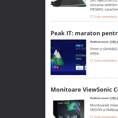
DPI, switch-uri c
stocarea setărilo
PRISMO, caracteris
Scrie comentariu
Peak IT: maraton pentr
Publicat acum
1750 z
Vineri și sâmbătă
ediție .
Scrie comentariu
Monitoare ViewSonic C
Publicat acum
1750 z
Monitoarele View
DESIGN și Wallpa
Scrie comentariu