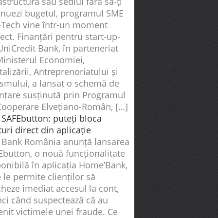
astructura sau sediul fără să-ți
enuezi bugetul, programul SME
-Tech vine într-un moment
ect. Finanțări pentru start-up-
UniCredit Bank, în parteneriat
Ministerul Economiei,
talizării, Antreprenoriatului și
ismului, a lansat o schemă de
anțare susținută prin Programul
Cooperare Elvețiano-Român, […]
 SAFEbutton: puteți bloca
uri direct din aplicație
 Bank România anunță lansarea
Ebutton, o nouă funcționalitate
onibilă în aplicația Home’Bank,
 le permite clienților să
heze imediat accesul la cont,
nci când suspectează că au
nit victimele unei fraude. Ce