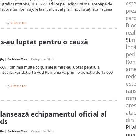
est
 grafic Frostbite, NHL 22 îi aduce pe jucători și mai aproape de
actualizărilor majore la nivel vizual și al îmbunătățirilor în ceea
prez
car
Citeste tot
Bloc
real
Știr
s-au luptat pentru o cauză
Înc
per
ile
| De
NewsMan
| Categorie:
Stiri
Româ
ANT din mai multe colțuri ale lumii s-au luptat pentru a
amer
aritabilă. Fundația Te Aud România va primi o donație de 15.000
red
este
Citeste tot
ran
rom
ares
ata
lansează echipamentul oficial al
din
nds
Pli
ile
| De
NewsMan
| Categorie:
Stiri
pre